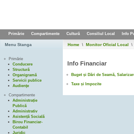
Primărie
Compartimente
Cultură
Consiliul Local
Info P
Menu Stanga
Home
\
Monitor Oficial Local
\
Primărie
Info Financiar
Conducere
Structură
Buget și Dări de Seamă, Salarizar
Organigramă
Servicii publice
Taxe și Impozite
Audienţe
Compartimente
Administrație
Publică
Administrativ
Asistență Socială
Birou Financiar-
Contabil
Juridic