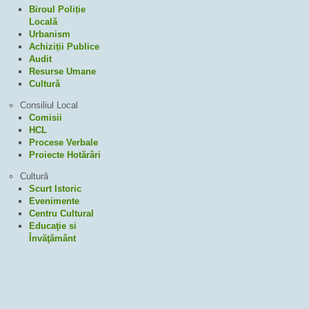
Biroul Poliție
Locală
Urbanism
Achiziții Publice
Audit
Resurse Umane
Cultură
Consiliul Local
Comisii
HCL
Procese Verbale
Proiecte Hotărâri
Cultură
Scurt Istoric
Evenimente
Centru Cultural
Educaţie si
Învăţământ