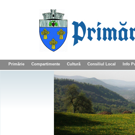
Primărie
Compartimente
Cultură
Consiliul Local
Info P