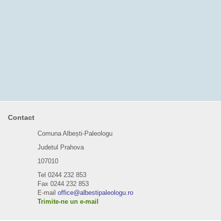
Contact
Comuna Albești-Paleologu
Judetul Prahova
107010
Tel 0244 232 853
Fax 0244 232 853
E-mail
office@albestipaleologu.ro
Trimite-ne un e-mail