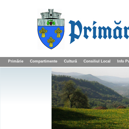
Primărie
Compartimente
Cultură
Consiliul Local
Info P