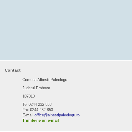
Contact
Comuna Albești-Paleologu
Judetul Prahova
107010
Tel 0244 232 853
Fax 0244 232 853
E-mail
office@albestipaleologu.ro
Trimite-ne un e-mail