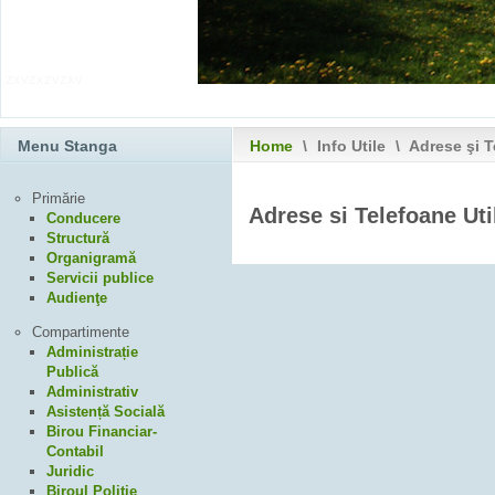
zxvzxzvzxv
Menu Stanga
Home
\
Info Utile
\
Adrese şi T
Primărie
Adrese si Telefoane Uti
Conducere
Structură
Organigramă
Servicii publice
Audienţe
Compartimente
Administrație
Publică
Administrativ
Asistență Socială
Birou Financiar-
Contabil
Juridic
Biroul Poliție