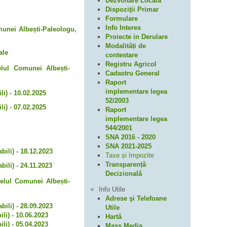
Dezvoltare Locală
Dispoziţii Primar
Formulare
Info Interes
omunei Albești-Paleologu,
Proiecte in Derulare
Modalități de
ale
contestare
Registru Agricol
elul Comunei Albești-
Cadastru General
Raport
implementare legea
i) - 10.02.2025
52/2003
i) - 07.02.2025
Raport
implementare legea
544/2001
SNA 2016 - 2020
SNA 2021-2025
bili) - 18.12.2023
Taxe și Impozite
Transparență
ili) - 24.11.2023
Decizională
elul Comunei Albești-
Info Utile
Adrese şi Telefoane
bili) - 28.09.2023
Utile
li) - 10.06.2023
Hartă
li) - 05.04.2023
Mass Media