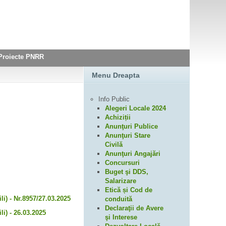
Proiecte PNRR
Menu Dreapta
Info Public
Alegeri Locale 2024
Achiziții
Anunţuri Publice
Anunţuri Stare
Civilă
Anunţuri Angajări
Concursuri
Buget şi DDS,
Salarizare
Etică și Cod de
i) - Nr.8957/27.03.2025
conduită
Declaraţii de Avere
i) - 26.03.2025
şi Interese