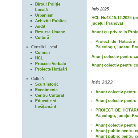
Biroul Poliție
Info 2025
Locală
Urbanism
HCL Nr.43.15.12.2025 (pr
Achiziții Publice
județul Prahova)
Audit
Anunț cu privire la Proie
Resurse Umane
Cultură
Proiect de Hotărâre 
Paleologu, județul Pr
Consiliul Local
Comisii
Anunț colectiv pentru co
HCL
Procese Verbale
Anunț colectiv pentru co
Proiecte Hotărâri
Cultură
Info 2023
Scurt Istoric
Evenimente
Anunț colectiv pentru 
Centru Cultural
Anunț colectiv pentru 
Educaţie si
Învăţământ
PROIECT DE HOTĂRÂRE 
Paleologu, județul Pra
Anunț colectiv pentru 
Anunț public pentru co
Anunț public pentru co