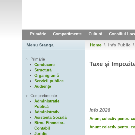
Primărie
Compartimente
Cultură
Consiliul Loc
Menu Stanga
Home
\
Info Public
\
Primărie
Taxe și Impozit
Conducere
Structură
Organigramă
Servicii publice
Audienţe
Compartimente
Administrație
Publică
Info 2026
Administrativ
Asistență Socială
Anunț colectiv pentru co
Birou Financiar-
Anunț colectiv pentru co
Contabil
Juridic