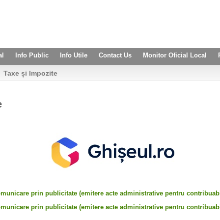
al
Info Public
Info Utile
Contact Us
Monitor Oficial Local
Taxe și Impozite
e
municare prin publicitate (emitere acte administrative pentru contribuabil
municare prin publicitate (emitere acte administrative pentru contribuabil