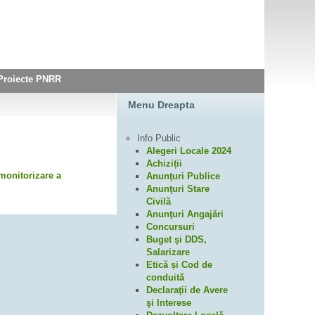
Proiecte PNRR
Menu Dreapta
Info Public
Alegeri Locale 2024
Achiziții
 monitorizare a
Anunţuri Publice
Anunţuri Stare
Civilă
Anunţuri Angajări
Concursuri
Buget şi DDS,
Salarizare
Etică și Cod de
conduită
Declaraţii de Avere
şi Interese