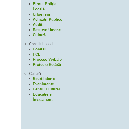
Biroul Poliție
Locală
Urbanism
Achiziții Publice
Audit
Resurse Umane
Cultură
Consiliul Local
Comisii
HCL
Procese Verbale
Proiecte Hotărâri
Cultură
Scurt Istoric
Evenimente
Centru Cultural
Educaţie si
Învăţământ