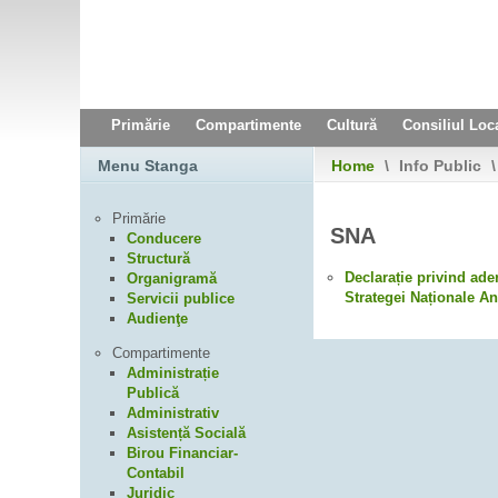
Primărie
Compartimente
Cultură
Consiliul Loc
Menu Stanga
Home
\
Info Public
\
Primărie
SNA
Conducere
Structură
Declarație privind ade
Organigramă
Strategei Naționale An
Servicii publice
Audienţe
Compartimente
Administrație
Publică
Administrativ
Asistență Socială
Birou Financiar-
Contabil
Juridic