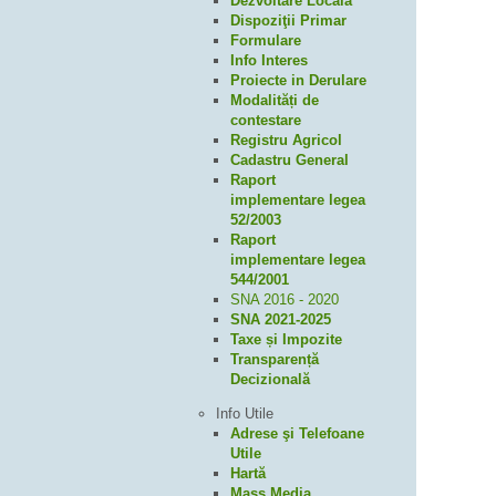
Dezvoltare Locală
Dispoziţii Primar
Formulare
Info Interes
Proiecte in Derulare
Modalități de
contestare
Registru Agricol
Cadastru General
Raport
implementare legea
52/2003
Raport
implementare legea
544/2001
SNA 2016 - 2020
SNA 2021-2025
Taxe și Impozite
Transparență
Decizională
Info Utile
Adrese şi Telefoane
Utile
Hartă
Mass Media