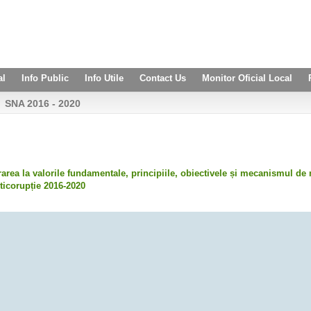
al
Info Public
Info Utile
Contact Us
Monitor Oficial Local
SNA 2016 - 2020
rarea la valorile fundamentale, principiile, obiectivele și mecanismul de
ticorupție 2016-2020