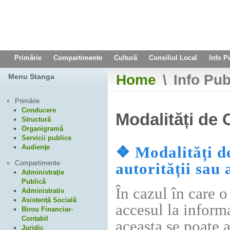
Primărie
Compartimente
Cultură
Consiliul Local
Info P
Home
\
Info Pub
Menu Stanga
Primărie
Conducere
Modalități de 
Structură
Organigramă
Servicii publice
Audienţe
❖ Modalități de
Compartimente
autorității sau 
Administrație
Publică
În cazul în care 
Administrativ
Asistență Socială
accesul la informa
Birou Financiar-
Contabil
aceasta se poate 
Juridic