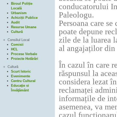
Biroul Poliție
conducatorului In
Locală
Paleologu.
Urbanism
Achiziții Publice
Persoana care se 
Audit
Resurse Umane
poate depune recl
Cultură
zile de la luarea 
Consiliul Local
Comisii
al angajaților din
HCL
Procese Verbale
Proiecte Hotărâri
În cazul în care 
Cultură
răspunsul la aceas
Scurt Istoric
Evenimente
considera lezat î
Centru Cultural
Educaţie si
reclamaței admini
Învăţământ
informațile de inte
asemenea, va menț
cazul funcționarul