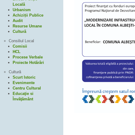
Locală
Urbanism
Achiziții Publice
Audit
Resurse Umane
Cultură
Consiliul Local
Comisii
HCL
Procese Verbale
Proiecte Hotărâri
Cultură
Scurt Istoric
Evenimente
Centru Cultural
Educaţie si
Învăţământ