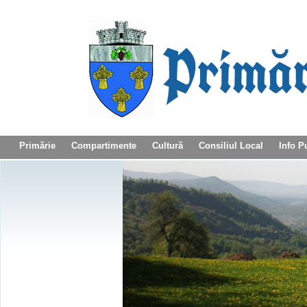
Primărie
Compartimente
Cultură
Consiliul Local
Info P