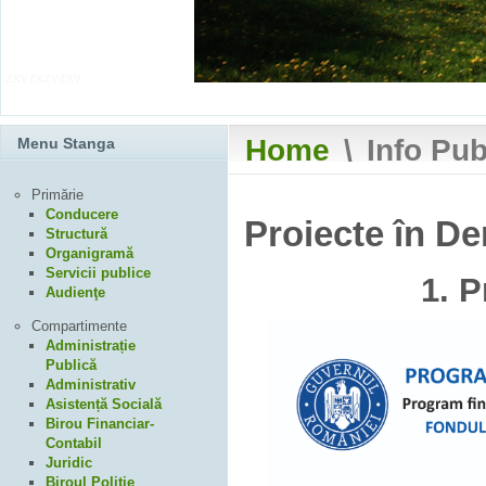
zxvzxzvzxv
Home
\
Info Pub
Menu Stanga
Primărie
Conducere
Proiecte în De
Structură
Organigramă
Servicii publice
1. P
Audienţe
Compartimente
Administrație
Publică
Administrativ
Asistență Socială
Birou Financiar-
Contabil
Juridic
Biroul Poliție