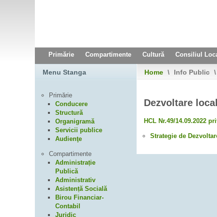
Primărie
Compartimente
Cultură
Consiliul Loc
Menu Stanga
Home
\
Info Public
\
Primărie
Dezvoltare loca
Conducere
Structură
HCL Nr.49/14.09.2022 pr
Organigramă
Servicii publice
Strategie de Dezvolta
Audienţe
Compartimente
Administrație
Publică
Administrativ
Asistență Socială
Birou Financiar-
Contabil
Juridic