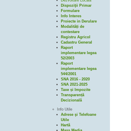
Dezvoltare Locală
Dispoziţii Primar
Formulare
Info Interes
Proiecte in Derulare
Modalități de
contestare
Registru Agricol
Cadastru General
Raport
implementare legea
52/2003
Raport
implementare legea
544/2001
SNA 2016 - 2020
SNA 2021-2025
Taxe și Impozite
Transparență
Decizională
Info Utile
Adrese şi Telefoane
Utile
Hartă
Mass Media