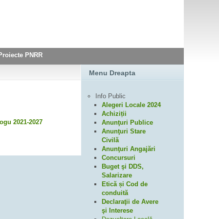
Proiecte PNRR
Menu Dreapta
Info Public
Alegeri Locale 2024
Achiziții
logu 2021-2027
Anunţuri Publice
Anunţuri Stare
Civilă
Anunţuri Angajări
Concursuri
Buget şi DDS,
Salarizare
Etică și Cod de
conduită
Declaraţii de Avere
şi Interese