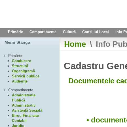
Primărie
Compartimente
Cultură
Consiliul Local
Info P
Home
\
Info Pub
Menu Stanga
Primărie
Conducere
Cadastru Gene
Structură
Organigramă
Servicii publice
Documentele cada
Audienţe
Compartimente
Administrație
Publică
Administrativ
Asistență Socială
Birou Financiar-
• documente
Contabil
Juridic