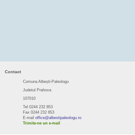
Contact
Comuna Albești-Paleologu
Judetul Prahova
107010
Tel 0244 232 853
Fax 0244 232 853
E-mail
office@albestipaleologu.ro
Trimite-ne un e-mail