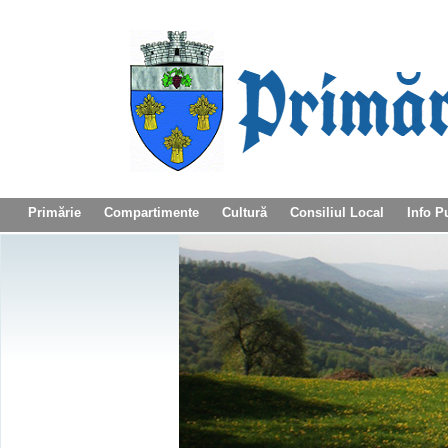
Primărie
Compartimente
Cultură
Consiliul Local
Info P