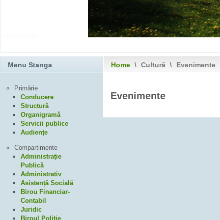
zxvzxzvzxv
Menu Stanga
Home
\
Cultură
\
Evenimente
Primărie
Evenimente
Conducere
Structură
Organigramă
Servicii publice
Audienţe
Compartimente
Administrație
Publică
Administrativ
Asistență Socială
Birou Financiar-
Contabil
Juridic
Biroul Poliție