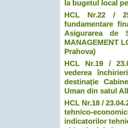
la bugetul local pe
HCL Nr.22 / 25
fundamentare final
Asigurarea de
MANAGEMENT LOCA
Prahova)
HCL Nr.19 / 23.0
vederea închirie
destinație Cabin
Uman din satul Al
HCL Nr.18 / 23.04
tehnico-economice 
indicatorilor tehn