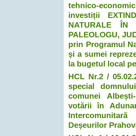
tehnico-economici 
investiții EX
NATURALE ÎN 
PALEOLOGU, JUDE
prin Programul Na
și a sumei repreze
la bugetul local pe
HCL Nr.2 / 05.02.
special domnului
comunei Albești-
votării în Aduna
Intercomunitar
Deșeurilor Prahova