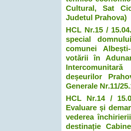
Cultural, Sat Ci
Judetul Prahova)
HCL Nr.15 / 15.04
special domnulu
comunei Albești-
votării în Aduna
Intercomunitar
deșeurilor Praho
Generale Nr.11/25.
HCL Nr.14 / 15.0
Evaluare și demara
vederea închirier
destinație Cabin