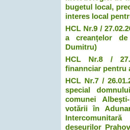
bugetul local, pre
interes local pent
HCL Nr.9 / 27.02.2
a creanțelor de
Dumitru)
HCL Nr.8 / 27.02
finannciar pentru 
HCL Nr.7 / 26.01.
special domnulu
comunei Albești-
votării în Aduna
Intercomunitar
deșeurilor Prahov