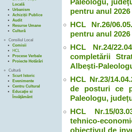
Paleologu, județu
Locală
pentru anul 2026
Urbanism
Achiziții Publice
Audit
HCL Nr.26/06.05
Resurse Umane
Cultură
pentru anul 2026 
Consiliul Local
HCL Nr.24/22.04
Comisii
HCL
completării Str
Procese Verbale
Proiecte Hotărâri
Albești-Paleolog
Cultură
Scurt Istoric
HCL Nr.23/14.04
Evenimente
Centru Cultural
de posturi ce p
Educaţie si
Paleologu, județ
Învăţământ
HCL Nr.15/03.03
tehnico-economic
obiectivul de 