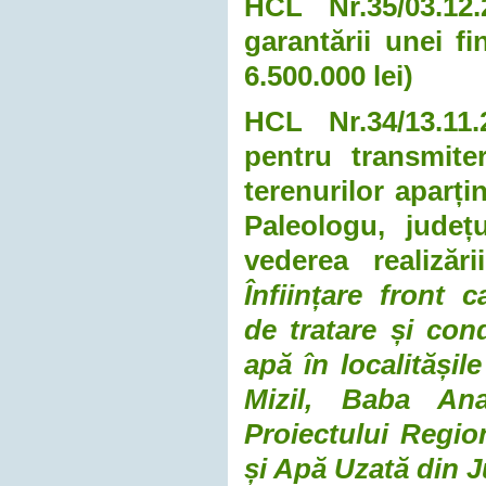
HCL Nr.35/03.12.
garantării unei f
6.500.000 lei)
HCL Nr.34/13.11.
pentru transmite
terenurilor aparț
Paleologu, județ
vederea realizări
Înființare front 
de tratare și co
apă în localităși
Mizil, Baba An
Proiectului Regio
și Apă Uzată din 