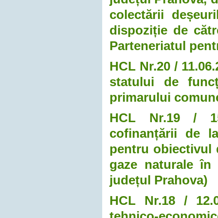
colectării deșeur
dispoziție de căt
Parteneriatul pen
HCL Nr.20 / 11.06.
statului de funcț
primarului comune
HCL Nr.19 / 15.
cofinanțării de la
pentru obiectivul 
gaze naturale în
județul Prahova)
HCL Nr.18 / 12.0
tehnico-economice