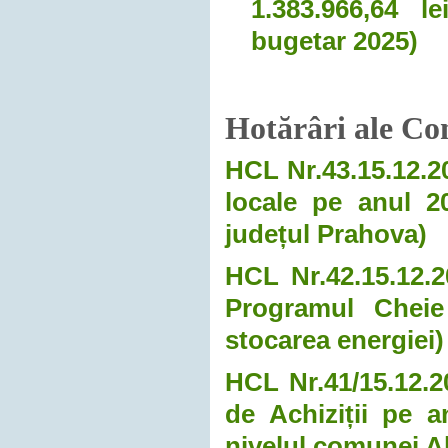
1.383.966,64 le
bugetar 2025
)
Hotărâri ale Con
HCL Nr.43.15.12.20
locale pe anul 2
județul Prahova)
HCL Nr.42.15.12.20
Programul Cheie
stocarea energiei)
HCL Nr.41/15.12.2
de Achiziții pe a
nivelul comunei A