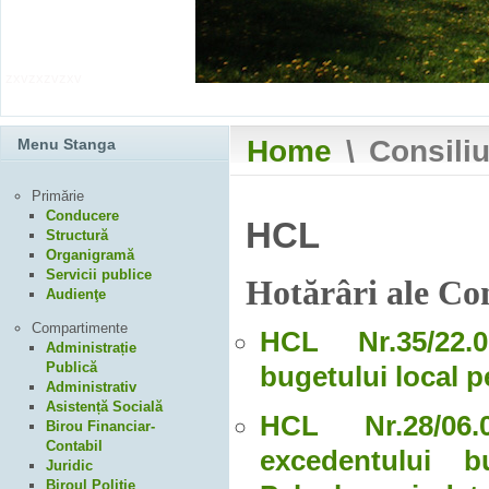
zxvzxzvzxv
Home
\
Consiliu
Menu Stanga
Primărie
Conducere
HCL
Structură
Organigramă
Servicii publice
Hotărâri ale Con
Audienţe
Compartimente
HCL Nr.35/22.0
Administrație
Publică
bugetului local p
Administrativ
Asistență Socială
HCL Nr.28/06.0
Birou Financiar-
Contabil
excedentului b
Juridic
Biroul Poliție