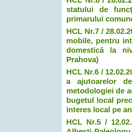
statului de funcț
primarului comune
HCL Nr.7 / 28.02.2
mobile, pentru int
domestică la niv
Prahova)
HCL Nr.6 / 12.02.20
a ajutoarelor d
metodologiei de ac
bugetul local pre
interes local pe a
HCL Nr.5 / 12.02
Albești-Paleolo