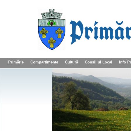
Primărie
Compartimente
Cultură
Consiliul Local
Info P