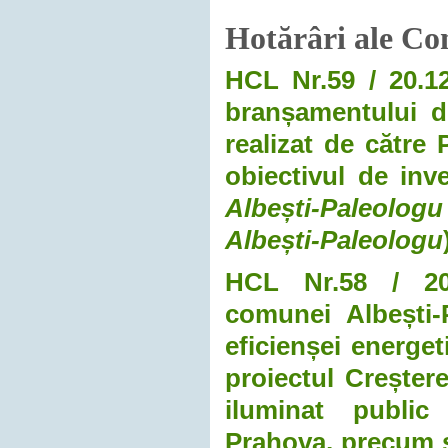
Hotărâri ale Con
HCL Nr.59 / 20.12
branșamentului de
realizat de către
obiectivul de inv
Albești-Paleologu
Albești-Paleologu
HCL Nr.58 / 20.1
comunei Albești-
eficienșei energet
proiectul Creștere
iluminat public
Prahova, precum ș