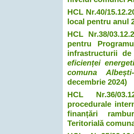
HCL Nr.40/15.12.20
local pentru anul 
HCL Nr.38/03.12.
pentru Programul
infrastructurii d
eficienței energet
comuna Albești-
decembrie 2024)
HCL Nr.36/03.1
procedurale inter
finanțări rambu
Teritorială comun