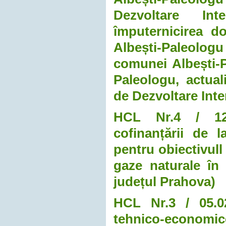
Dezvoltare Int
împuternicirea d
Albești-Paleol
comunei Albești-Pa
Paleologu, actual
de Dezvoltare Int
HCL Nr.4 / 12.0
cofinanțării de l
pentru obiectivull 
gaze naturale în
județul Prahova)
HCL Nr.3 / 05.02
tehnico-economice