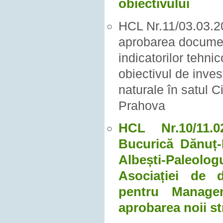
obiectivului
HCL Nr.11/03.03.20
aprobarea documen
indicatorilor tehni
obiectivul de inves
naturale în satul 
Prahova
HCL Nr.10/11.
Bucurică Dănuț-
Albești-Paleolog
Asociației de d
pentru Manage
aprobarea noii str