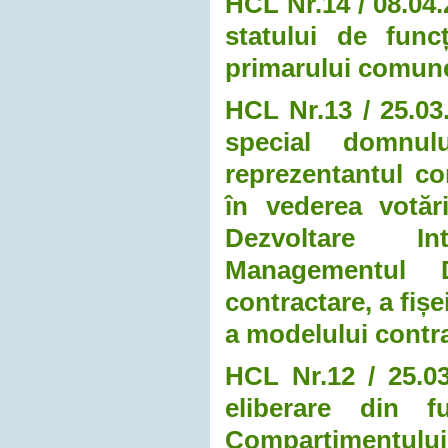
HCL Nr.14 / 08.04.
statului de funcț
primarului comune
HCL Nr.13 / 25.03
special domnulu
reprezentantul co
în vederea votăr
Dezvoltare In
Managementul D
contractare, a fișe
a modelului contra
HCL Nr.12 / 25.03
eliberare din fu
Compartimentului