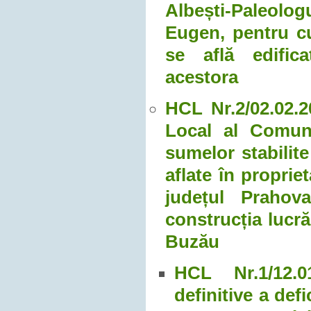
Albești-Paleolo
Eugen, pentru c
se află edifica
acestora
HCL Nr.2/02.02.2
Local al Comune
sumelor stabilite
aflate în proprie
județul Prahov
construcția lucră
Buzău
HCL Nr.1/12.0
definitive a def