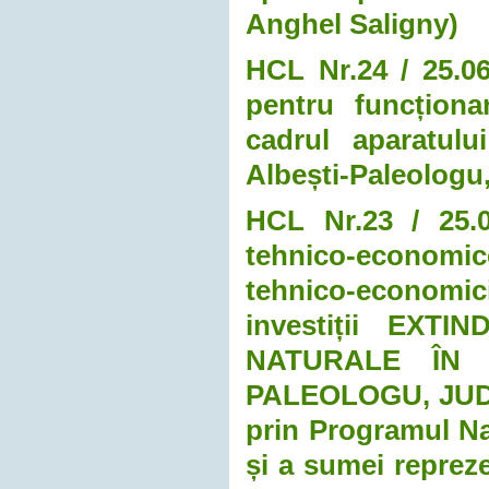
Anghel Saligny)
HCL Nr.24 / 25.06.
pentru funcționa
cadrul aparatulu
Albești-Paleologu
HCL Nr.23 / 25.0
tehnico-economice
tehnico-economici 
investiții EX
NATURALE ÎN 
PALEOLOGU, JUDE
prin Programul Na
și a sumei repreze