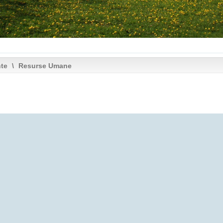
nte
\
Resurse Umane