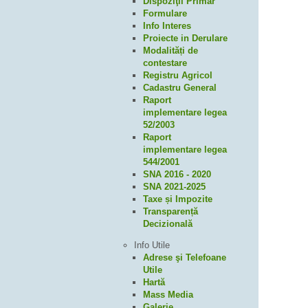
Dispoziţii Primar
Formulare
Info Interes
Proiecte in Derulare
Modalități de
contestare
Registru Agricol
Cadastru General
Raport
implementare legea
52/2003
Raport
implementare legea
544/2001
SNA 2016 - 2020
SNA 2021-2025
Taxe și Impozite
Transparență
Decizională
Info Utile
Adrese şi Telefoane
Utile
Hartă
Mass Media
Galerie