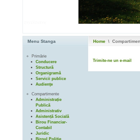
zxvzxzvzxv
Menu Stanga
Home
\
Compartime
Primărie
Trimite-ne un e-mail
Conducere
Structură
Organigramă
Servicii publice
Audienţe
Compartimente
Administrație
Publică
Administrativ
Asistență Socială
Birou Financiar-
Contabil
Juridic
Biroul Poliție